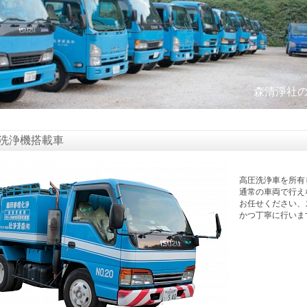
森清淨社
洗浄機搭載車
高圧洗浄車を所有
通常の車両で行え
お任せください、
かつ丁寧に行いま