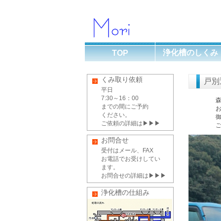
浄化槽のしくみ
TOP
くみ取り依頼
戸別
平日
7:30～16：00
までの間にご予約
ください。
ご依頼の詳細は▶▶▶
お問合せ
受付はメール、FAX
お電話でお受けしてい
ます。
お問合せの詳細は▶▶▶
浄化槽の仕組み