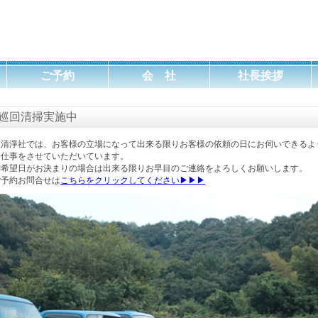
森清浄社
ご予約
会 社
社長挨拶
巡回清掃実施中
森清淨社では、お客様の立場になって出来る限りお客様の依頼の日にお伺いできるよ
お仕事をさせていただいています。
御希望日がお決まりの場合は出来る限りお早目のご連絡をよろしくお願いします。
ご予約お問合せは
こちらをクリックしてください▶▶▶